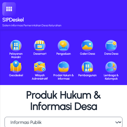
SIPDeskel
Sistem Informasi Pemerintahan Desa Kelurahan
Pelayanan
Desamart
Pengaduan
Galeri Desa
Dana Desa
Mandiri
Geodeskel
Wilayah
Produk Hukum &
Pembangunan
Lembaga &
Administratif
Informasi
Kelompok
Produk Hukum &
Informasi Desa