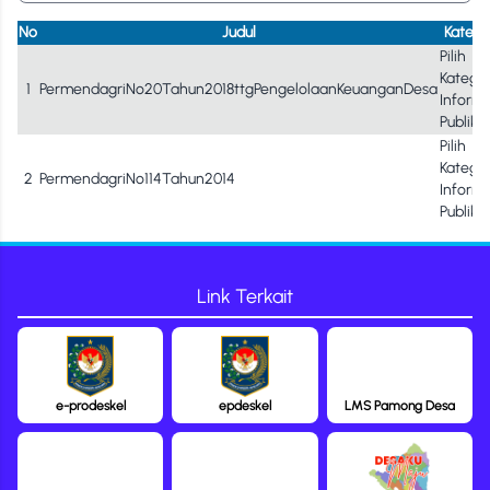
No
Judul
Katego
Pilih
Kategor
1
PermendagriNo20Tahun2018ttgPengelolaanKeuanganDesa
Informa
Publik
Pilih
Kategor
2
PermendagriNo114Tahun2014
Informa
Publik
Link Terkait
e-prodeskel
epdeskel
LMS Pamong Desa