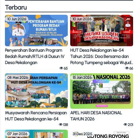
Terbaru
10 Jun 2026
10 Jun 2026
Penyerahan Bantuan Program
HUT Desa Pekalongan ke-54
Bedah Rumah/RTLH di Dusun IV
Tahun 2026: Doa Bersama dan
Desa Pekalongan
Potong Tumpeng sebagai Wujud
65
Syukur
66
08 Mei 2026
15 Jan 2026
APEL HARI DESA NASIONAL
Musyawarah Rencana Persiapan
TAHUN 2026
HUT Desa Pekalongan ke-54
201
138
07 Jan 2026
31 Des 2025