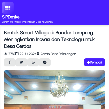
SIPDeskel
Sistem Informasi Pemerintahan Desa Kelurahan
Bimtek Smart Village di Bandar Lampung:
Meningkatkan Inovasi dan Teknologi untuk
Desa Cerdas
anan Mandiri
Meta Mart
Pengaduan
Galeri Desa
Dana Desa
7787
22 Jul 2024
Admin Desa Pekalongan
Hukum & Informasi
h Administratif
baga & Kelompok
eoMeta
Pembangunan
Kembali