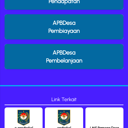
Pendapatan
APBDesa
Pembiayaan
APBDesa
Pembelanjaan
Link Terkait
e-prodeskel
epdeskel
LMS Pamong Desa