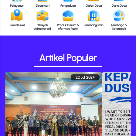
Pelayanan
Desamart
Pengaduan
Galeri Desa
Dana Desa
Geodeskel
Wilayah
Produk Hukum &
Pembangunan
Lembaga &
Administratif
Informasi Publik
Kelompok
Artikel Populer
22 Juli 2024