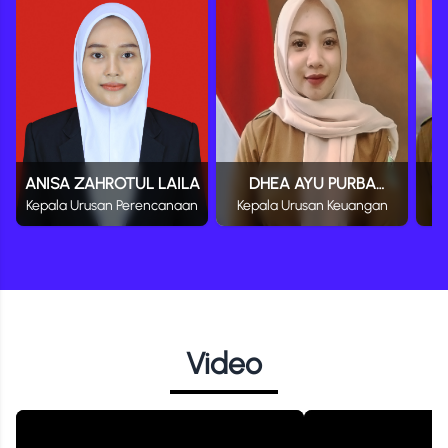
ANISA ZAHROTUL LAILA
DHEA AYU PURBA
Kepala Urusan Perencanaan
Kepala Urusan Keuangan
Ke
LARAS
Video