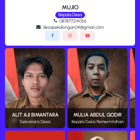
MUJIO
Kepala Desa
087877214056
desapekalongan04@gmail.com
ALIT AJI BIMANTARA
MULIA ABDUL QODIR
S
Sekretaris Desa
Kepala Seksi Pemerintahan
K