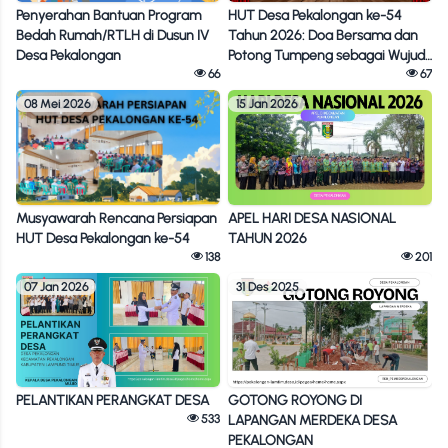
Penyerahan Bantuan Program
HUT Desa Pekalongan ke-54
Bedah Rumah/RTLH di Dusun IV
Tahun 2026: Doa Bersama dan
Desa Pekalongan
Potong Tumpeng sebagai Wujud
66
Syukur
67
08 Mei 2026
15 Jan 2026
APEL HARI DESA NASIONAL
Musyawarah Rencana Persiapan
TAHUN 2026
HUT Desa Pekalongan ke-54
201
138
07 Jan 2026
31 Des 2025
PELANTIKAN PERANGKAT DESA
GOTONG ROYONG DI
533
LAPANGAN MERDEKA DESA
PEKALONGAN