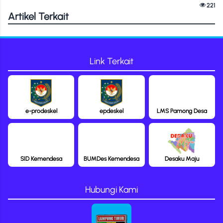
221
Artikel Terkait
Link Terkait
e-prodeskel
epdeskel
LMS Pamong Desa
SID Kemendesa
BUMDes Kemendesa
Desaku Maju
Hubungi Kami