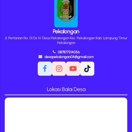
Pekalongan
Jl. Pertanian No. 01 Ds IV Desa Pekalongan Kec. Pekalongan Kab. Lampung Timur
Pekalongan
087877214056
desapekalongan04@gmail.com
Lokasi Balai Desa