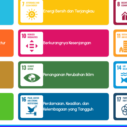
Energi Bersih dan Terjangkau
ktur
Berkurangnya Kesenjangan
Penanganan Perubahan Iklim
Perdamaian, Keadilan, dan
Kelembagaan yang Tangguh