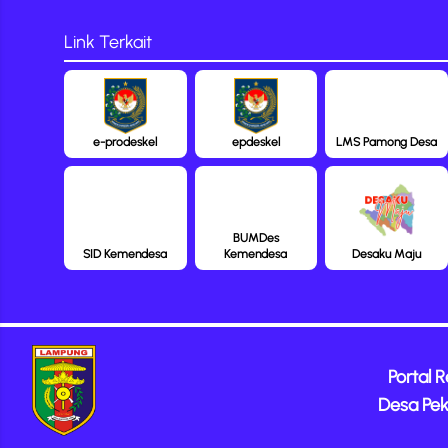
Link Terkait
e-prodeskel
epdeskel
LMS Pamong Desa
BUMDes
SID Kemendesa
Kemendesa
Desaku Maju
Portal 
Desa Pek