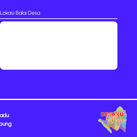
Lokasi Balai Desa
padu
mpung